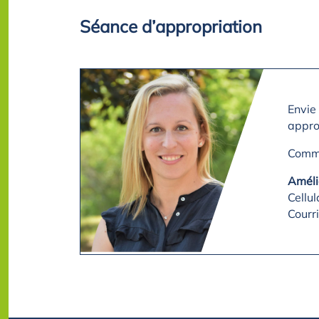
Séance d’appropriation
Envie 
approp
Commu
Améli
Cellu
Courri