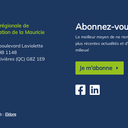
Abonnez-vous
régionale de
ation de la Mauricie
Le meilleur moyen de ne rie
plus récentes actualités et d
boulevard Laviolette
milieux!
HB 1148
Rivières (QC) G8Z 1E9
Je m'abonne


b :
Eklore